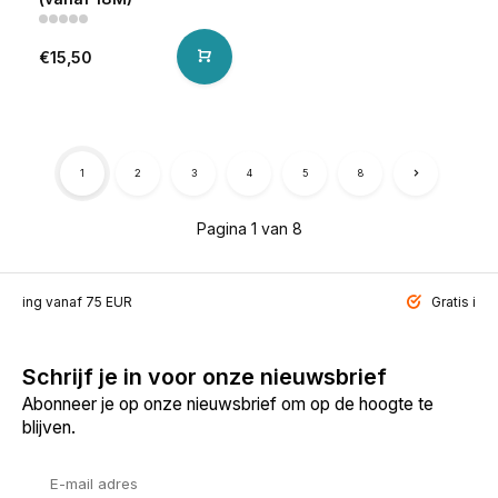
€15,50
1
2
3
4
5
8
Pagina 1 van 8
ending vanaf 75 EUR
Gratis inp
Schrijf je in voor onze nieuwsbrief
Abonneer je op onze nieuwsbrief om op de hoogte te
blijven.