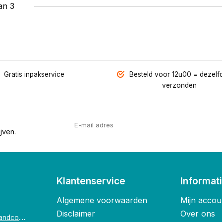
an 3
Gratis inpakservice
Besteld voor 12u00 = dezelf
verzonden
jven.
Klantenservice
Informat
Algemene voorwaarden
Mijn accou
Disclaimer
Over ons
o
ostende@foxandco.be