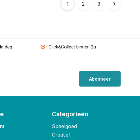
1
2
3
de dag
Click&Collect binnen 2u
Abonneer
ie
Categorieën
nt
Speelgoed
Creatief