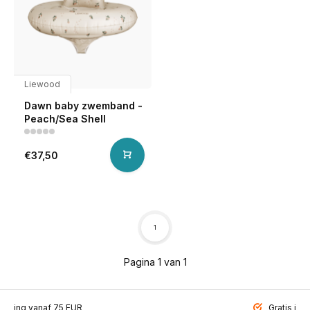
Liewood
Dawn baby zwemband -
Peach/Sea Shell
€37,50
1
Pagina 1 van 1
ending vanaf 75 EUR
Gratis inp