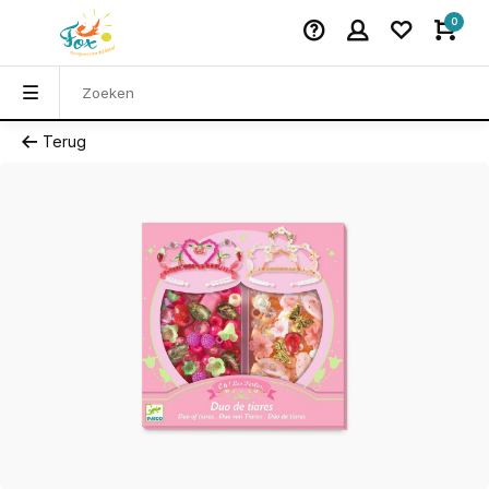
0
Terug