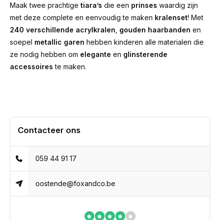
Maak twee prachtige
tiara’s
die een
prinses
waardig zijn
met deze complete en eenvoudig te maken
kralenset
! Met
240 verschillende acrylkralen
,
gouden haarbanden
en
soepel
metallic garen
hebben kinderen alle materialen die
ze nodig hebben om
elegante
en
glinsterende
accessoires
te maken.
Contacteer ons
059 44 91 17
oostende@foxandco.be