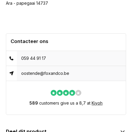
Ara - papegaai 14737
Contacteer ons
059 44 91 17
oostende@foxandco.be
589
customers give us a 8,7 at
Kiyoh
Deel dit product