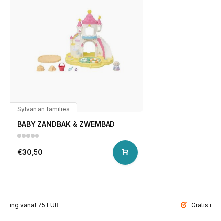
Sylvanian families
BABY ZANDBAK & ZWEMBAD
€30,50
ending vanaf 75 EUR
Gratis inp