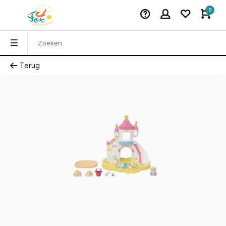
0
Terug