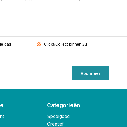
de dag
Click&Collect binnen 2u
Abonneer
ie
Categorieën
nt
Speelgoed
Creatief