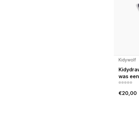
Kidywolf
Kidydraw
was een
€20,00