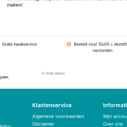
maken!
Gratis inpakservice
Besteld voor 12u00 = dezelf
verzonden
jven.
Klantenservice
Informat
Algemene voorwaarden
Mijn accou
Disclaimer
Over ons
o
ostende@foxandco.be