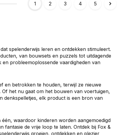
1
2
3
4
5
 dat spelenderwijs leren en ontdekken stimuleert.
oducten, van bouwsets en puzzels tot uitdagende
riek en probleemoplossende vaardigheden van
f en betrokken te houden, terwijl ze nieuwe
r. Of het nu gaat om het bouwen van voertuigen,
n denkspelletjes, elk product is een bron van
e in één, waardoor kinderen worden aangemoedigd
 fantasie de vrije loop te laten. Ontdek bij Fox &
spelenderwijs groeien, ontdekken en plezier