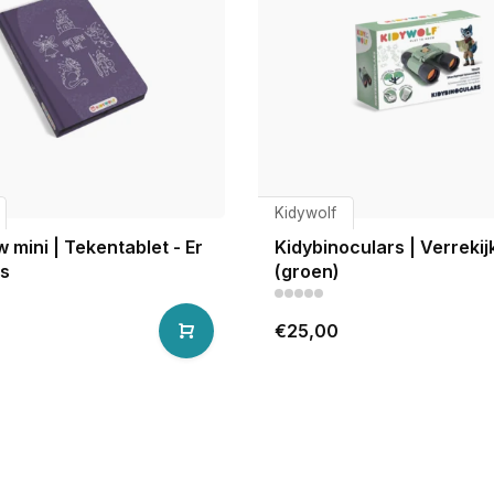
Kidywolf
 mini | Tekentablet - Er
Kidybinoculars | Verrekij
s
(groen)
€25,00