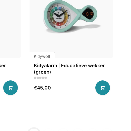
Kidywolf
ker
Kidyalarm | Educatieve wekker
(groen)
€45,00