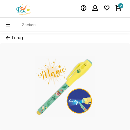
0
Terug