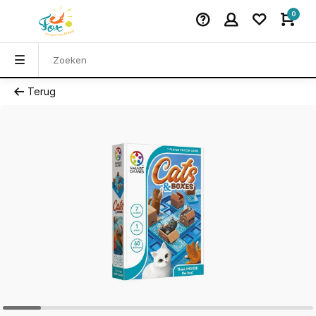
0
Terug