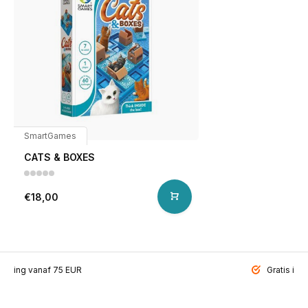
SmartGames
CATS & BOXES
€18,00
ending vanaf 75 EUR
Gratis inp