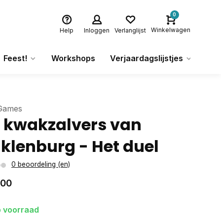
0
Winkelwagen
Help
Inloggen
Verlanglijst
Feest!
Workshops
Verjaardagslijstjes
Ca
Games
 kwakzalvers van
klenburg - Het duel
0 beoordeling (en)
,00
 voorraad