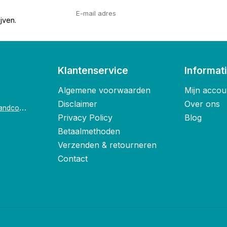
jven.
Klantenservice
Informat
Algemene voorwaarden
Mijn accou
Disclaimer
Over ons
o
ostende@foxandco.be
Privacy Policy
Blog
Betaalmethoden
Verzenden & retourneren
Contact