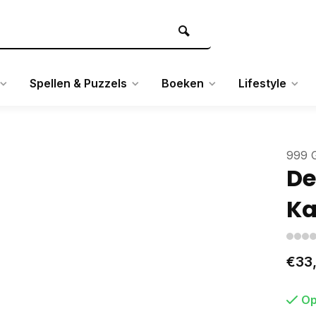
Spellen & Puzzels
Boeken
Lifestyle
999 
De
Ka
€33
Op