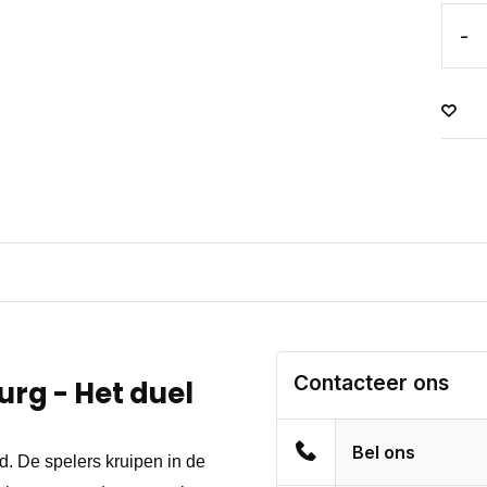
-
Contacteer ons
rg - Het duel
Bel ons
d. De spelers kruipen in de