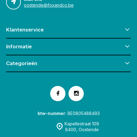
oostende@foxandco.be
Klantenservice
Informatie
Categorieën
btw-nummer:
BE0805488493
Kapellestraat 109
8400, Oostende