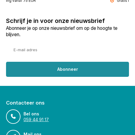
ending vanaf 75 EUR
Gratis inp
Schrijf je in voor onze nieuwsbrief
Abonneer je op onze nieuwsbrief om op de hoogte te
blijven.
Abonneer
Contacteer ons
Bel ons
059 44 91 17
Mail ons