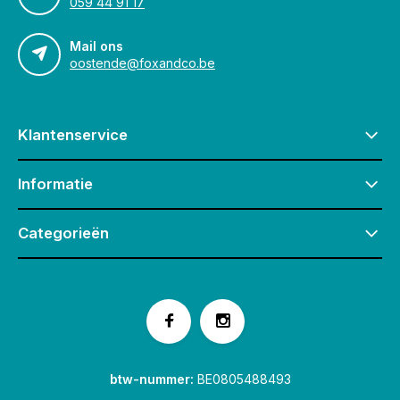
059 44 91 17
Mail ons
oostende@foxandco.be
Klantenservice
Informatie
Categorieën
btw-nummer:
BE0805488493