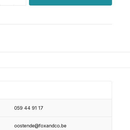
059 44 91 17
oostende@foxandco.be