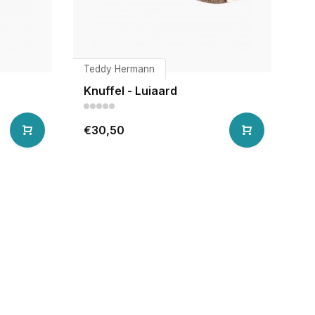
Teddy Hermann
Te
Knuffel - Luiaard
Kn
€30,50
€