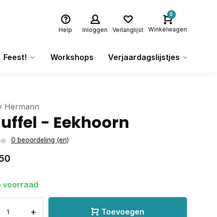
0
Winkelwagen
Help
Inloggen
Verlanglijst
Feest!
Workshops
Verjaardagslijstjes
Ca
y Hermann
uffel - Eekhoorn
0 beoordeling (en)
50
 voorraad
+
Toevoegen