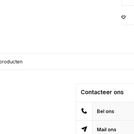
 producten
Contacteer ons
Bel ons
Mail ons