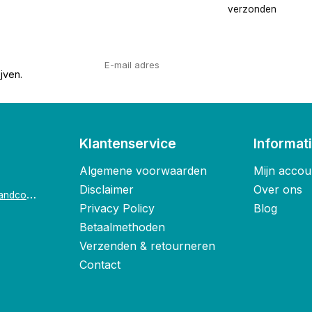
verzonden
jven.
Klantenservice
Informat
Algemene voorwaarden
Mijn accou
Disclaimer
Over ons
o
ostende@foxandco.be
Privacy Policy
Blog
Betaalmethoden
Verzenden & retourneren
Contact