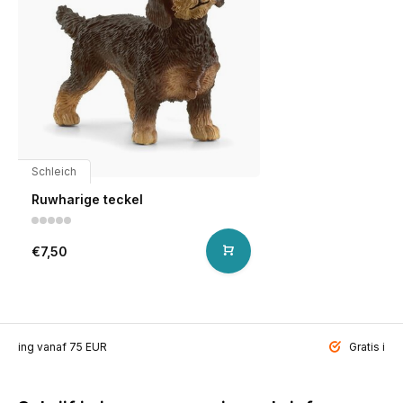
Schleich
Ruwharige teckel
€7,50
ending vanaf 75 EUR
Gratis inp