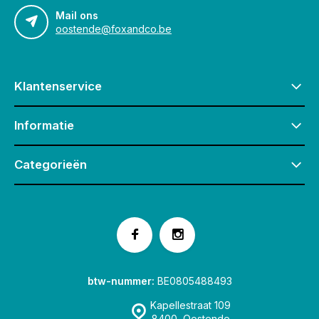
Mail ons
oostende@foxandco.be
Klantenservice
Informatie
Categorieën
btw-nummer:
BE0805488493
Kapellestraat 109
8400, Oostende