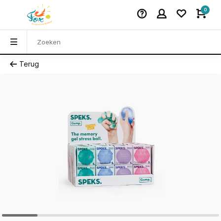
0
Terug