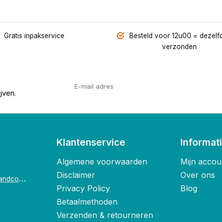
Gratis inpakservice
Besteld voor 12u00 = dezelf
verzonden
jven.
Klantenservice
Informat
Algemene voorwaarden
Mijn accou
Disclaimer
Over ons
o
ostende@foxandco.be
Privacy Policy
Blog
Betaalmethoden
Verzenden & retourneren