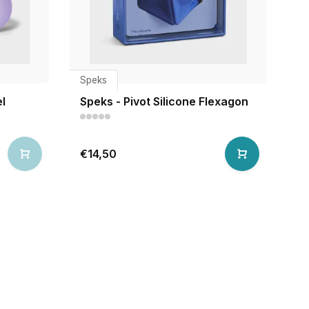
Speks
l
Speks - Pivot Silicone Flexagon
€14,50