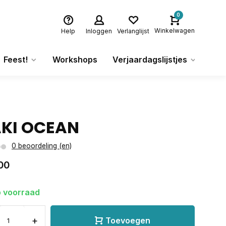
0
Winkelwagen
Help
Inloggen
Verlanglijst
Feest!
Workshops
Verjaardagslijstjes
Ca
KI OCEAN
0 beoordeling (en)
00
 voorraad
+
Toevoegen