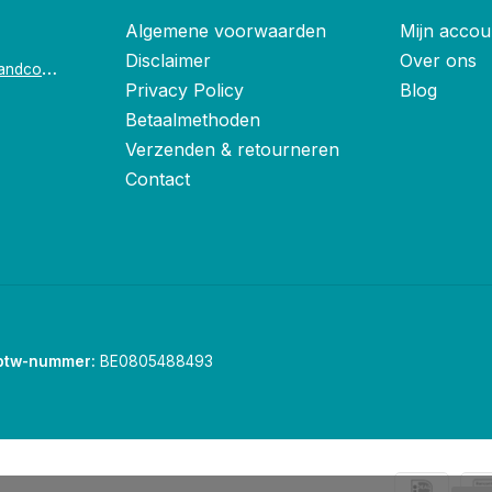
Algemene voorwaarden
Mijn accou
Disclaimer
Over ons
o
ostende@foxandco.be
Privacy Policy
Blog
Betaalmethoden
Verzenden & retourneren
Contact
btw-nummer:
BE0805488493