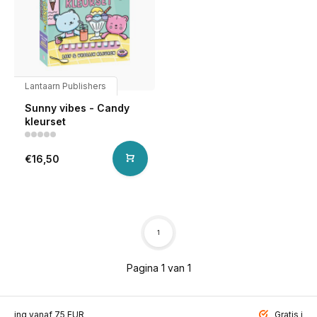
Lantaarn Publishers
Sunny vibes - Candy
kleurset
€16,50
1
Pagina 1 van 1
ending vanaf 75 EUR
Gratis inp