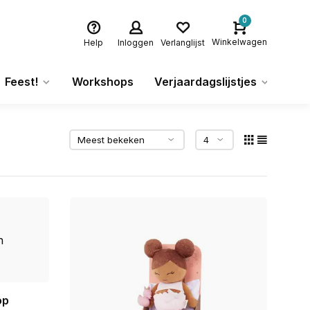
0
Winkelwagen
Help
Inloggen
Verlanglijst
Feest!
Workshops
Verjaardagslijstjes
Ca
op