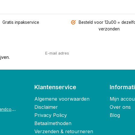
Gratis inpakservice
Besteld voor 12u00 = dezelf
verzonden
jven.
Klantenservice
Informat
Algemene voorwaarden
Mijn accou
Disclaimer
Over ons
o
ostende@foxandco.be
Privacy Policy
Blog
Betaalmethoden
Verzenden & retourneren