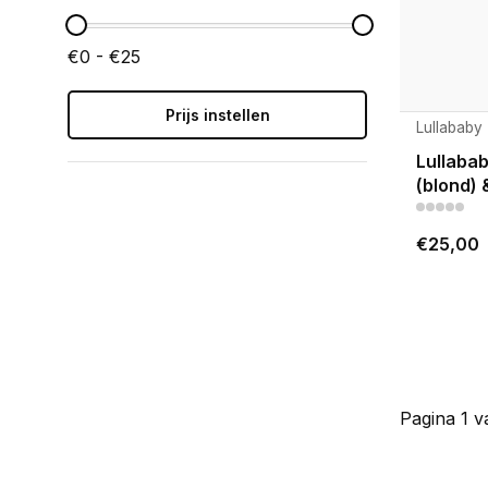
€0 - €25
Prijs instellen
Lullababy
Lullaba
(blond) 
€25,00
Pagina 1 v