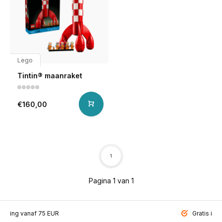
Lego
Tintin® maanraket
€160,00
1
Pagina 1 van 1
ending vanaf 75 EUR
Gratis inp