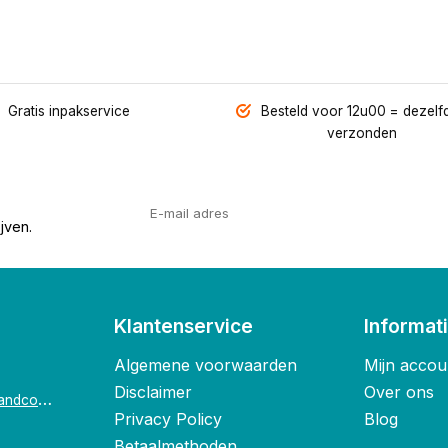
Gratis inpakservice
Besteld voor 12u00 = dezelf
verzonden
jven.
Klantenservice
Informat
Algemene voorwaarden
Mijn accou
Disclaimer
Over ons
o
ostende@foxandco.be
Privacy Policy
Blog
Betaalmethoden