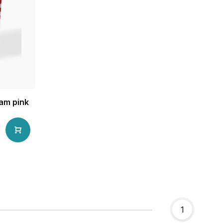
am pink
1