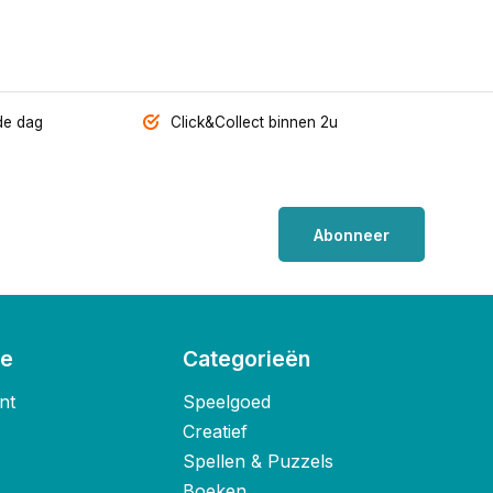
de dag
Click&Collect binnen 2u
Abonneer
ie
Categorieën
nt
Speelgoed
Creatief
Spellen & Puzzels
Boeken