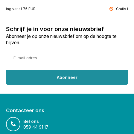
ending vanaf 75 EUR
Gratis inp
Schrijf je in voor onze nieuwsbrief
Abonneer je op onze nieuwsbrief om op de hoogte te
blijven.
Abonneer
Contacteer ons
Bel ons
059 44 91 17