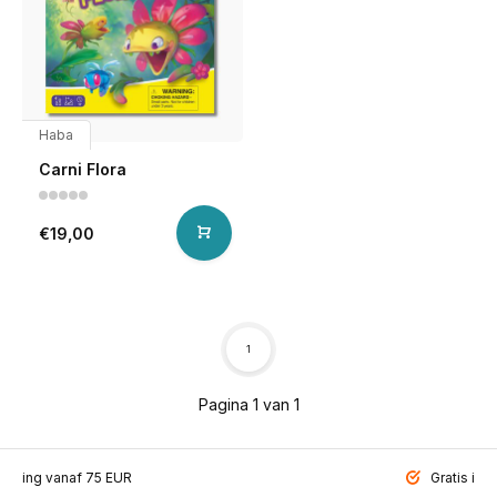
Haba
Carni Flora
€19,00
1
Pagina 1 van 1
ending vanaf 75 EUR
Gratis inp