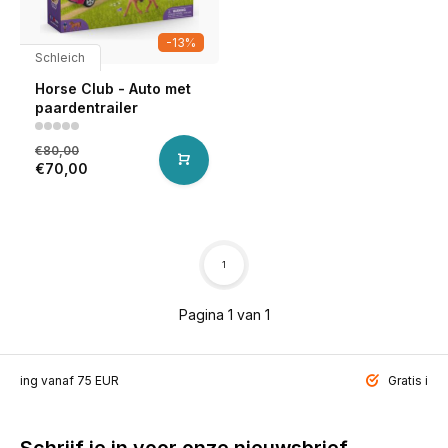
-13%
Schleich
Horse Club - Auto met
paardentrailer
€80,00
€70,00
1
Pagina 1 van 1
ending vanaf 75 EUR
Gratis inp