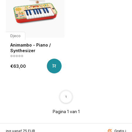
Djeco
Animambo - Piano /
Synthesizer
€63,00
1
Pagina 1 van 1
ending vanaf 75 EUR
Gratis inp