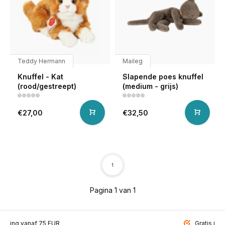
Teddy Hermann
Maileg
Knuffel - Kat
Slapende poes knuffel
(rood/gestreept)
(medium - grijs)
€27,00
€32,50
1
Pagina 1 van 1
ending vanaf 75 EUR
Gratis inp