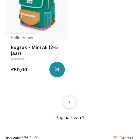
Hello Hossy
Rugzak - Mini Ali (2-5
jaar)
€50,00
1
Pagina 1 van 1
ending vanaf 75 EUR
Gratis inp