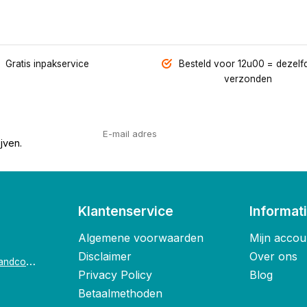
Gratis inpakservice
Besteld voor 12u00 = dezelf
verzonden
jven.
Klantenservice
Informat
Algemene voorwaarden
Mijn accou
Disclaimer
Over ons
o
ostende@foxandco.be
Privacy Policy
Blog
Betaalmethoden