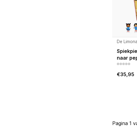
De Limona
Spiekpie
naar pe
€35,95
Pagina 1 v