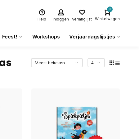
0
Winkelwagen
Help
Inloggen
Verlanglijst
Feest!
Workshops
Verjaardagslijstjes
Ca
aas