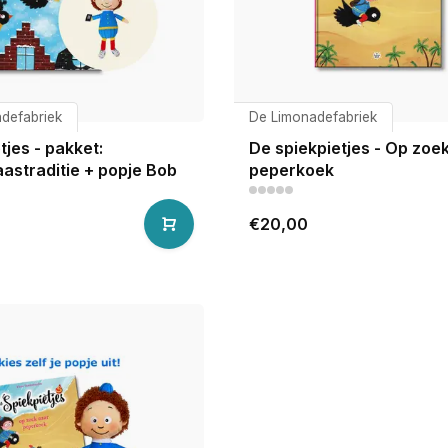
defabriek
De Limonadefabriek
tjes - pakket:
De spiekpietjes - Op zoe
aastraditie + popje Bob
peperkoek
€20,00