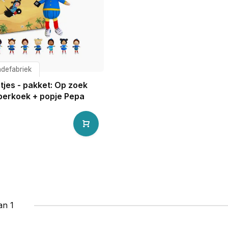
defabriek
tjes - pakket: Op zoek
perkoek + popje Pepa
an 1