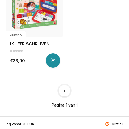
Jumbo
IK LEER SCHRIJVEN
€33,00
1
Pagina 1 van 1
ending vanaf 75 EUR
Gratis inp