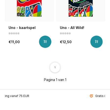
Uno - kaartspel
Uno - All Wild!
€11,00
€12,50
1
Pagina 1 van 1
ending vanaf 75 EUR
Gratis inp