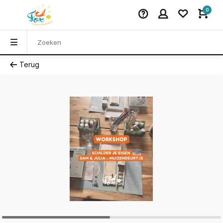
0
Terug