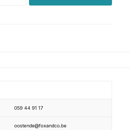
059 44 91 17
oostende@foxandco.be