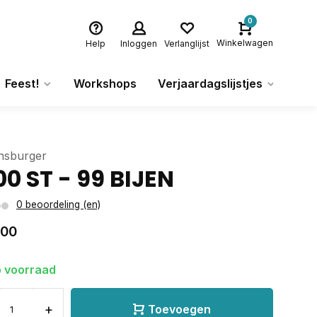
0
Winkelwagen
Help
Inloggen
Verlanglijst
Feest!
Workshops
Verjaardagslijstjes
Ca
nsburger
00 ST - 99 BIJEN
0 beoordeling (en)
,00
 voorraad
+
Toevoegen