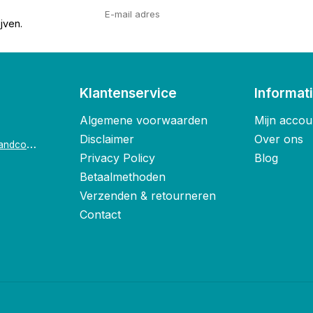
jven.
Klantenservice
Informat
Algemene voorwaarden
Mijn accou
Disclaimer
Over ons
o
ostende@foxandco.be
Privacy Policy
Blog
Betaalmethoden
Verzenden & retourneren
Contact