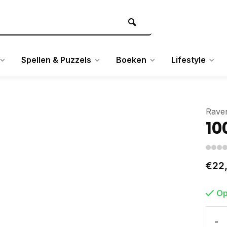
Spellen & Puzzels
Boeken
Lifestyle
Rave
10
€22
Op
-