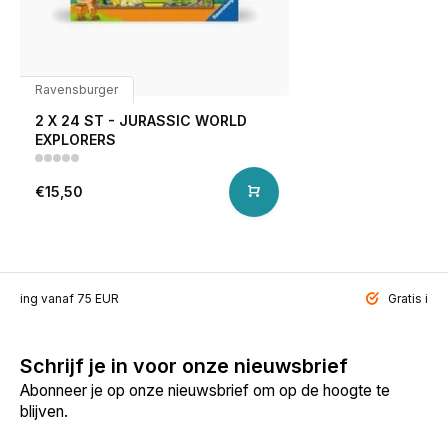
Ravensburger
2 X 24 ST - JURASSIC WORLD
EXPLORERS
€15,50
ending vanaf 75 EUR
Gratis inp
Schrijf je in voor onze nieuwsbrief
Abonneer je op onze nieuwsbrief om op de hoogte te
blijven.