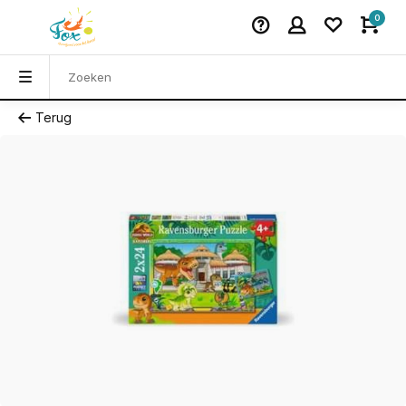
0
Terug