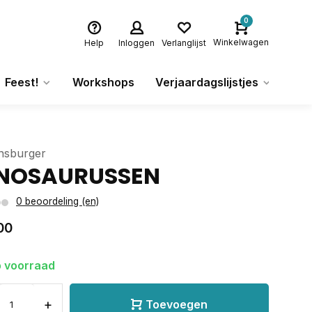
0
Winkelwagen
Help
Inloggen
Verlanglijst
Feest!
Workshops
Verjaardagslijstjes
Ca
nsburger
NOSAURUSSEN
0 beoordeling (en)
00
 voorraad
+
Toevoegen