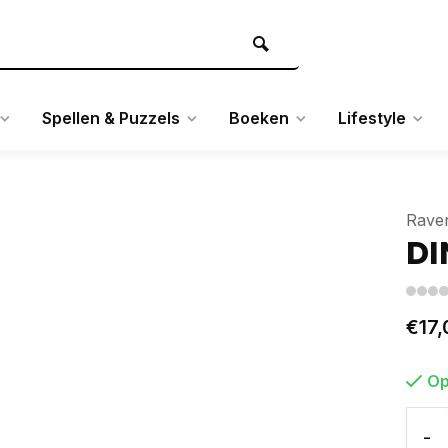
Spellen & Puzzels
Boeken
Lifestyle
Rave
DI
€17,
Op
-