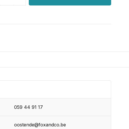
059 44 91 17
oostende@foxandco.be