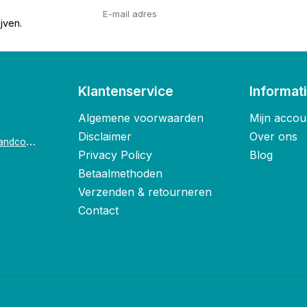
jven.
Klantenservice
Informat
Algemene voorwaarden
Mijn accou
Disclaimer
Over ons
o
ostende@foxandco.be
Privacy Policy
Blog
Betaalmethoden
Verzenden & retourneren
Contact