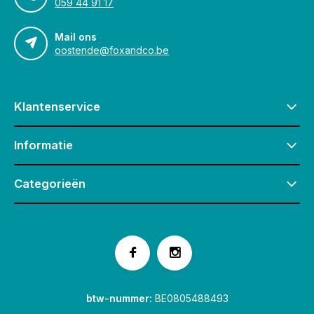
059 44 91 17
Mail ons
oostende@foxandco.be
Klantenservice
Informatie
Categorieën
btw-nummer:
BE0805488493